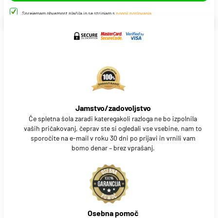
Sprejemam obveznost plačila in se strinjam s
pogoji poslovanja
Jamstvo/zadovoljstvo
Če spletna šola zaradi kateregakoli razloga ne bo izpolnila
vaših pričakovanj, čeprav ste si ogledali vse vsebine, nam to
sporočite na e-mail v roku 30 dni po prijavi in vrnili vam
bomo denar – brez vprašanj.
Osebna pomoč