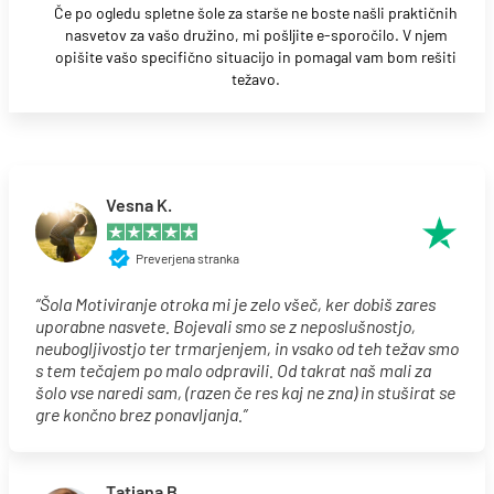
Če po ogledu spletne šole za starše ne boste našli praktičnih
nasvetov za vašo družino, mi pošljite e-sporočilo. V njem
opišite vašo specifično situacijo in pomagal vam bom rešiti
težavo.
Vesna K.
Preverjena stranka
“Šola Motiviranje otroka mi je zelo všeč, ker dobiš zares
uporabne nasvete. Bojevali smo se z neposlušnostjo,
neubogljivostjo ter trmarjenjem, in vsako od teh težav smo
s tem tečajem po malo odpravili. Od takrat naš mali za
šolo vse naredi sam, (razen če res kaj ne zna) in stuširat se
gre končno brez ponavljanja.”
Tatjana B.