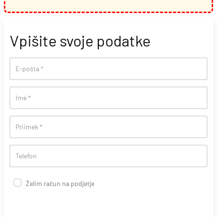
Vpišite svoje podatke
E-pošta
*
Ime
*
Priimek
*
Telefon
Želim račun na podjetje