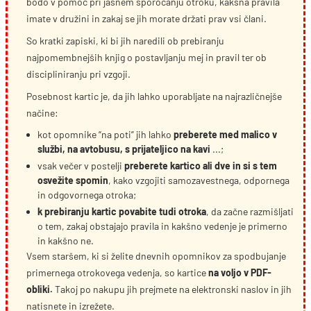
bodo v pomoč pri jasnem sporočanju otroku, kakšna pravila
imate v družini in zakaj se jih morate držati prav vsi člani.
So kratki zapiski, ki bi jih naredili ob prebiranju
najpomembnejših knjig o postavljanju mej in pravil ter ob
discipliniranju pri vzgoji.
Posebnost kartic je, da jih lahko uporabljate na najrazličnejše
načine:
kot opomnike “na poti” jih lahko
preberete med malico v
službi, na avtobusu, s prijateljico na kavi
...;
vsak večer v postelji
preberete kartico ali dve in si s tem
osvežite spomin
, kako vzgojiti samozavestnega, odpornega
in odgovornega otroka;
k prebiranju kartic povabite tudi otroka
, da začne razmišljati
o tem, zakaj obstajajo pravila in kakšno vedenje je primerno
in kakšno ne.
Vsem staršem, ki si želite dnevnih opomnikov za spodbujanje
primernega otrokovega vedenja, so kartice
na voljo v PDF-
obliki.
Takoj po nakupu jih prejmete na elektronski naslov in jih
natisnete in izrežete.