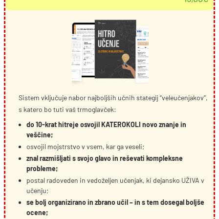
Izvirna
Trenutna
cena
cena
je
je:
bila:
19,00€.
45,00€.
Sistem vključuje nabor najboljših učnih stategij “veleučenjakov”,
s katero bo tuti vaš trmoglavček:
do 10-krat hitreje osvojil KATEROKOLI novo znanje in
veščine;
osvojil mojstrstvo v vsem, kar ga veseli;
znal razmišljati s svojo glavo in reševati kompleksne
probleme;
postal radoveden in vedoželjen učenjak, ki dejansko UŽIVA v
učenju;
se bolj organizirano in zbrano učil – in s tem dosegal boljše
ocene;