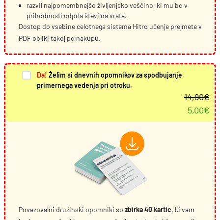
razvil najpomembnejšo življenjsko veščino, ki mu bo v
prihodnosti odprla številna vrata.
Dostop do vsebine celotnega sistema Hitro učenje prejmete v
PDF obliki takoj po nakupu.
Da!
Želim si dnevnih opomnikov za spodbujanje
primernega vedenja pri otroku.
14,90
€
5,00
€
Izvirna
Trenutna
cena
cena
je
je:
bila:
5,00€.
14,90€.
Povezovalni družinski opomniki so
zbirka 40 kartic
, ki vam