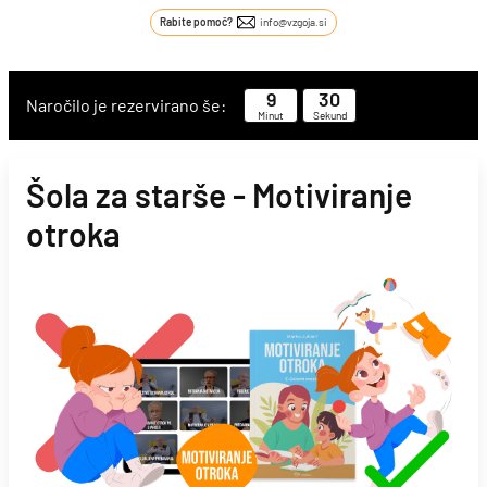
Rabite pomoč?
info@vzgoja.si
9
29
Naročilo je rezervirano še:
Minut
Sekund
Šola za starše - Motiviranje
otroka