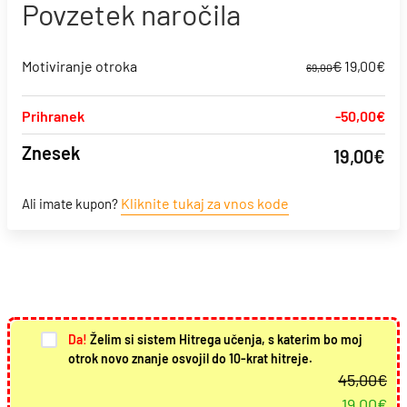
Povzetek naročila
Izvirna
Tre
Motiviranje otroka
€
19,00
€
69,00
cena
ce
je
je:
Prihranek
-50,00
€
bila:
19,
Znesek
69,00€.
19,00
€
Kliknite tukaj za vnos kode
Ali imate kupon?
Da!
Želim si sistem Hitrega učenja, s katerim bo moj
otrok novo znanje osvojil do 10-krat hitreje.
45,00
€
19,00
€