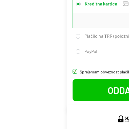
Kreditna kartica
Plačilo na TRR (položn
PayPal
Sprejemam obveznost plačila
ODDA