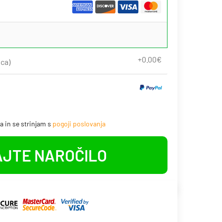
ica)
 in se strinjam s
pogoji poslovanja
JTE NAROČILO