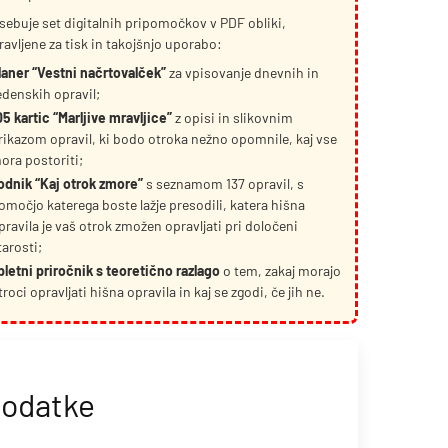
sebuje set digitalnih pripomočkov v PDF obliki,
ravljene za tisk in takojšnjo uporabo:
laner “Vestni načrtovalček”
za vpisovanje dnevnih in
edenskih opravil;
05 kartic “Marljive mravljice”
z opisi in slikovnim
rikazom opravil, ki bodo otroka nežno opomnile, kaj vse
ora postoriti;
odnik “Kaj otrok zmore”
s seznamom 137 opravil, s
omočjo katerega boste lažje presodili, katera hišna
pravila je vaš otrok zmožen opravljati pri določeni
tarosti;
pletni priročnik s teoretično razlago
o tem, zakaj morajo
troci opravljati hišna opravila in kaj se zgodi, če jih ne.
podatke