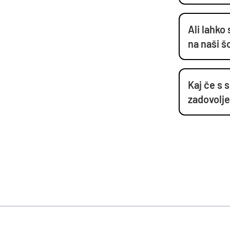
Ali lahko
na naši šo
Kaj če s 
zadovolj