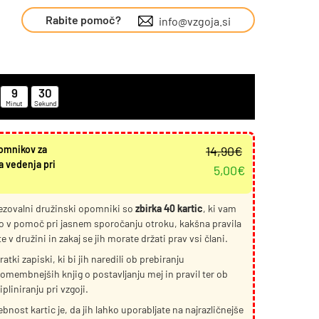
Rabite pomoč?
info@vzgoja.si
9
30
Minut
Sekund
Izvirna
Trenutna
omnikov za
14,90
€
cena
cena
 vedenja pri
5,00
€
je
je:
bila:
5,00€.
ezovalni družinski opomniki so
zbirka 40 kartic
14,90€.
, ki vam
 v pomoč pri jasnem sporočanju otroku, kakšna pravila
e v družini in zakaj se jih morate držati prav vsi člani.
ratki zapiski, ki bi jih naredili ob prebiranju
omembnejših knjig o postavljanju mej in pravil ter ob
ipliniranju pri vzgoji.
bnost kartic je, da jih lahko uporabljate na najrazličnejše