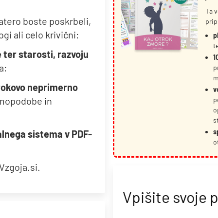
Ta v
katero boste poskrbeli,
prip
gi ali celo krivični;
p
t
 ter starosti, razvoju
1
a;
p
m
trokovo neprimerno
v
amopodobe in
p
o
s
s
alnega sistema v PDF-
o
Vzgoja.si.
Vpišite svoje 