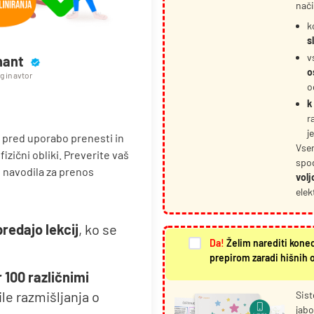
nač
k
s
v
hant
o
 in avtor
o
k
r
j
e pred uporabo prenesti in
Vsem
izični obliki. Preverite vaš
spod
n navodila za prenos
volj
elek
predajo lekcij
, ko se
Da!
Želim narediti kone
prepirom zaradi hišnih o
 100 različnimi
le razmišljanja o
Sist
jabo