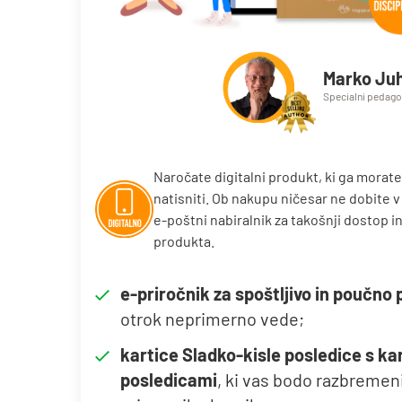
Marko Ju
Specialni pedagog
Naročate digitalni produkt, ki ga morat
natisniti. Ob nakupu ničesar ne dobite v f
e-poštni nabiralnik za takošnji dostop i
produkta.
e-priročnik za spoštljivo in poučno 
otrok neprimerno vede;
kartice Sladko-kisle posledice s kar
posledicami
, ki vas bodo razbremeni