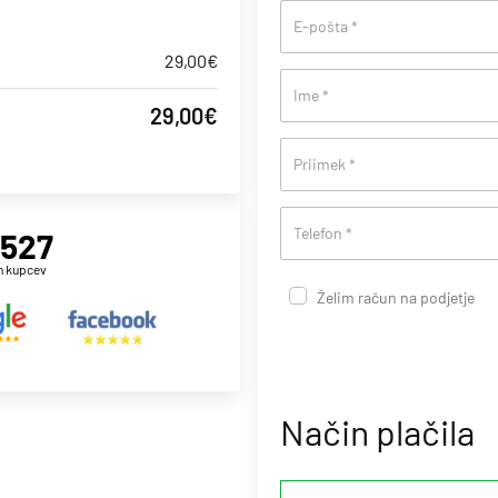
E-pošta
*
29,00
€
Ime
*
29,00
€
Priimek
*
Telefon
*
,527
h kupcev
Želim račun na podjetje
Način plačila