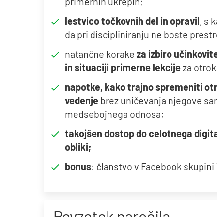
primernih ukrepih;
lestvico točkovnih del in opravil
, s 
da pri discipliniranju ne boste prestro
natančne korake
za izbiro učinkovite
in situaciji primerne lekcije
za otrok
napotke, kako trajno spremeniti o
vedenje
brez uničevanja njegove s
medsebojnega odnosa;
takojšen dostop do celotnega digit
obliki;
bonus
: članstvo v Facebook skupini 
Povzetek naročila