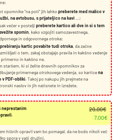
ine:
ot opomnike “na poti” jih lahko
preberete med malico v
lužbi, na avtobusu, s prijateljico na kavi
...;
sak večer v postelji
preberete kartico ali dve in si s tem
svežite spomin
, kako vzgojiti samozavestnega,
dpornega in odgovornega otroka;
 prebiranju kartic povabite tudi otroka
, da začne
azmišljati o tem, zakaj obstajajo pravila in kakšno vedenje
e primerno in kakšno ne.
 staršem, ki si želite dnevnih opomnikov za
bujanje primernega otrokovega vedenja, so kartice
na
o v PDF-obliki.
Takoj po nakupu jih prejmete na
tronski naslov in jih natisnete in izrežete.
Izvirna
Trenutna
c neprestanim
20,00
€
cena
cena
pravil.
7,00
€
je
je:
bila:
7,00€.
em hišnih opravil vam bo pomagal, da ne bodo nikoli več
20,00€.
lko spora v vaši družini.