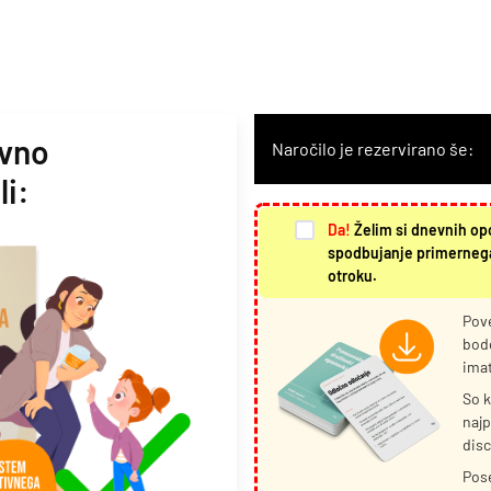
ivno
Naročilo je rezervirano še:
li:
Da!
Želim si dnevnih op
spodbujanje primernega
otroku.
Pov
bodo
imat
So k
najp
disc
Pose