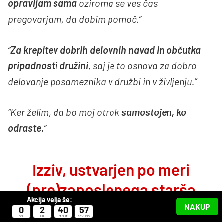
opravljam sama
oziroma se ves čas
pregovarjam, da dobim pomoč.”
“
Za krepitev dobrih delovnih navad in občutka
pripadnosti družini
, saj je to osnova za dobro
delovanje posameznika v družbi in v življenju.”
“Ker želim, da bo moj otrok
samostojen, ko
odraste.
”
Izziv, ustvarjen po meri
(pre)zaposlenega starša
Akcija velja še:
NAKUP
0
2
40
56
DNI
UR
MINUT
SEKUND