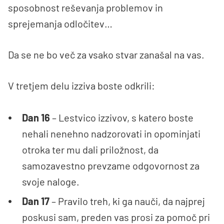
sposobnost reševanja problemov in
sprejemanja odločitev…
Da se ne bo več za vsako stvar zanašal na vas.
V tretjem delu izziva boste odkrili:
Dan 16
– Lestvico izzivov, s katero boste
nehali nenehno nadzorovati in opominjati
otroka ter mu dali priložnost, da
samozavestno prevzame odgovornost za
svoje naloge.
Dan 17
– Pravilo treh, ki ga nauči, da najprej
poskusi sam, preden vas prosi za pomoč pri