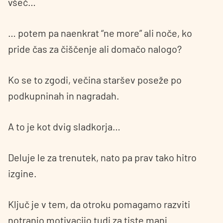
všeč…
… potem pa naenkrat “ne more” ali noče, ko
pride čas za čiščenje ali domačo nalogo?
Ko se to zgodi, večina staršev poseže po
podkupninah in nagradah.
A to je kot dvig sladkorja…
Deluje le za trenutek, nato pa prav tako hitro
izgine.
Ključ je v tem, da otroku pomagamo razviti
notranjo motivacijo tudi za tiste manj