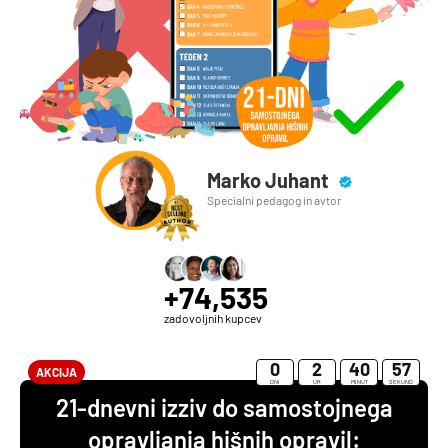
Marko Juhant
Specialni pedagog in avtor
+74,535
zadovoljnih kupcev
0
2
40
56
AKCIJA
DNI
UR
MINUT
SEKUND
21-dnevni izziv do samostojnega
opravljanja hišnih opravil: