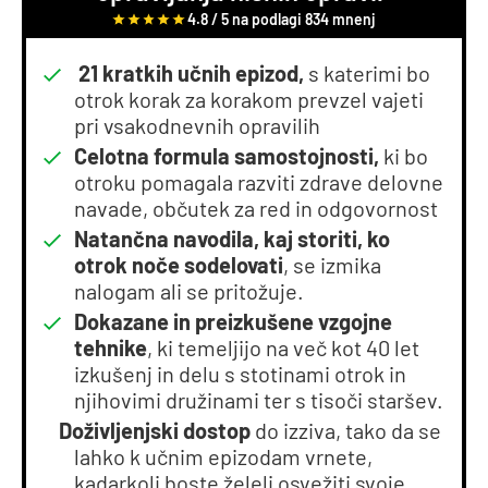
4.8 / 5 na podlagi 834 mnenj
21 kratkih učnih epizod,
s katerimi bo
otrok korak za korakom prevzel vajeti
pri vsakodnevnih opravilih
Celotna formula samostojnosti,
ki bo
otroku pomagala razviti zdrave delovne
navade, občutek za red in odgovornost
Natančna navodila, kaj storiti, ko
otrok noče sodelovati
, se izmika
nalogam ali se pritožuje.
Dokazane in preizkušene vzgojne
tehnike
, ki temeljijo na več kot 40 let
izkušenj in delu s stotinami otrok in
njihovimi družinami ter s tisoči staršev.
Doživljenjski dostop
do izziva, tako da se
lahko k učnim epizodam vrnete,
kadarkoli boste želeli osvežiti svoje