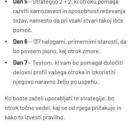
Dan 5
– Strategijo 2 + 2, ki otroku pomaga
razviti samozavest in sposobnost reševanja
težav, namesto da pri vsaki stvari takoj išče
pomoč.
Dan 6
– 137 nalogami, primernimi starosti, da
bo povsem jasno, kaj otrok zmore.
Dan 7
–
Testom, ki vam bo pomagal določiti
delovni profil vašega otroka in izkoristiti
njegovo naravno željo po uspehu.
Ko boste začeli uporabljati te strategije, bo
otrok točno vedel, kaj se od njega pričakuje in
kako to izvesti pravilno.