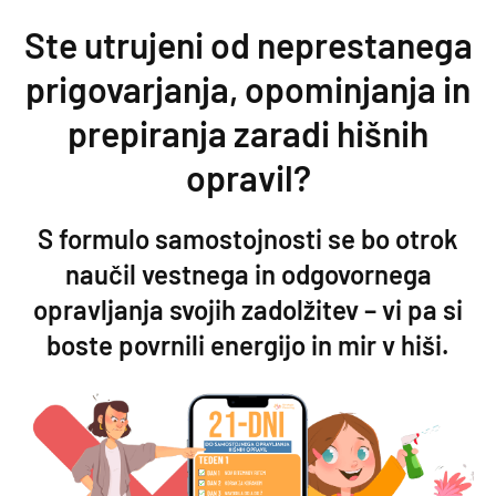
Preskoči na vsebino
Ste utrujeni od neprestanega
prigovarjanja, opominjanja in
prepiranja zaradi hišnih
opravil?
S formulo samostojnosti se bo otrok
naučil vestnega in odgovornega
opravljanja svojih zadolžitev – vi pa si
boste povrnili energijo in mir v hiši.