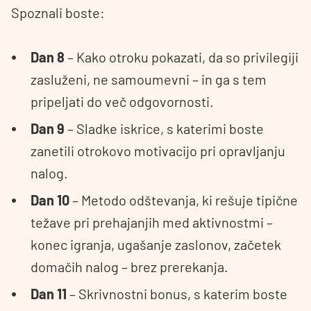
Spoznali boste:
Dan 8
– Kako otroku pokazati, da so privilegiji
zasluženi, ne samoumevni – in ga s tem
pripeljati do več odgovornosti.
Dan 9
– Sladke iskrice, s katerimi boste
zanetili otrokovo motivacijo pri opravljanju
nalog.
Dan 10
– Metodo odštevanja, ki rešuje tipične
težave pri prehajanjih med aktivnostmi –
konec igranja, ugašanje zaslonov, začetek
domačih nalog – brez prerekanja.
Dan 11
– Skrivnostni bonus, s katerim boste