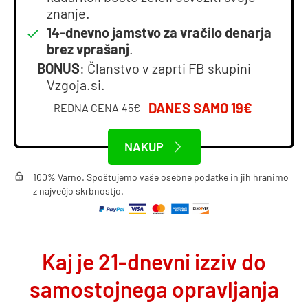
znanje.
14-dnevno jamstvo za vračilo denarja
brez vprašanj
.
BONUS
: Članstvo v zaprti FB skupini
Vzgoja.si.
DANES SAMO 19€
REDNA CENA
45€
NAKUP
100% Varno. Spoštujemo vaše osebne podatke in jih hranimo
z največjo skrbnostjo.
Kaj je 21-dnevni izziv do
samostojnega opravljanja