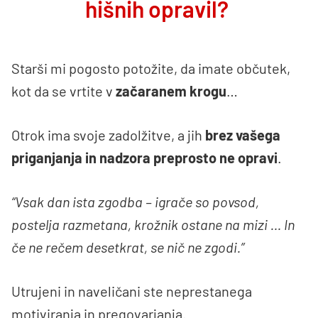
hišnih opravil?
Starši mi pogosto potožite, da imate občutek,
kot da se vrtite v
začaranem krogu
…
Otrok ima svoje zadolžitve, a jih
brez vašega
priganjanja in nadzora preprosto ne opravi
.
“Vsak dan ista zgodba – igrače so povsod,
postelja razmetana, krožnik ostane na mizi … In
če ne rečem desetkrat, se nič ne zgodi.”
Utrujeni in naveličani ste neprestanega
motiviranja in pregovarjanja.