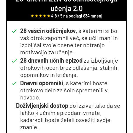
učenja 2.0
4.8 / 5 na podlagi 834 mnenj
28 veščin odličnjakov
, s katerimi si bo
vaš otrok zapomnil več, se učil manj in
izboljšal svoje ocene ter notranjo
motivacijo za učenje.
28 dnevnih učnih epizod
za izboljšanje
otrokovih ocen brez odlašanja, stalnih
opomnikov in kričanja.
Dnevni opomniki
, s katerimi boste
otrokovo delo za šolo spremenili v
navado.
Doživljenjski dostop
do izziva, tako da se
lahko k učnim epizodam vrnete,
kadarkoli boste želeli osvežiti svoje
znanje.