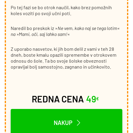
Po tej fazi se bo otrok naučil, kako brez pomožnih
koles voziti po svoji učni poti.
Naredil bo preskok iz »
Ne vem, kako naj se tega lotim«
na »Mami, oči, saj lahko sam!
«
Z uporabo nasvetov, ki jih bom delil z vami v teh 28
dneh, boste kmalu opazili spremembe v otrokovem
odnosu do šole. Ta bo svoje šolske obveznosti
opravljal bolj samostojno, zagnano in učinkovito.
REDNA CENA
49
€
NAKUP