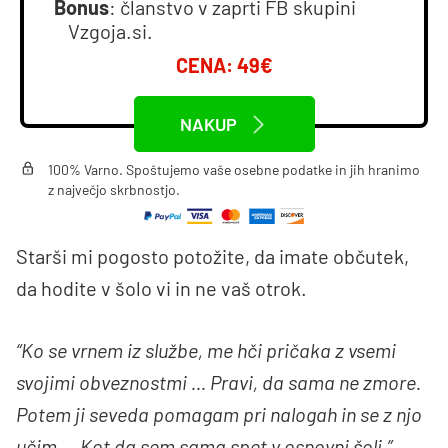
Bonus
: članstvo v zaprti FB skupini
Vzgoja.si.
CENA: 49€
NAKUP
100% Varno. Spoštujemo vaše osebne podatke in jih hranimo
z največjo skrbnostjo.
Starši mi pogosto potožite, da imate občutek,
da hodite v šolo vi in ne vaš otrok.
“Ko se vrnem iz službe, me hči pričaka z vsemi
svojimi obveznostmi … Pravi, da sama ne zmore.
Potem ji seveda pomagam pri nalogah in se z njo
učim … Kot da sem sama spet v osnovni šoli.”