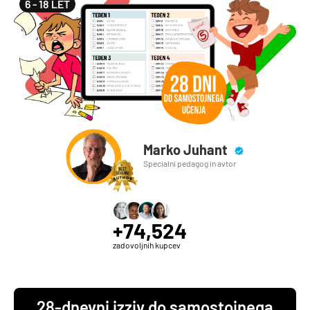
6 - 18 LET
Marko Juhant
Specialni pedagog in avtor
+74,524
zadovoljnih kupcev
28-dnevni izziv do samostojnega