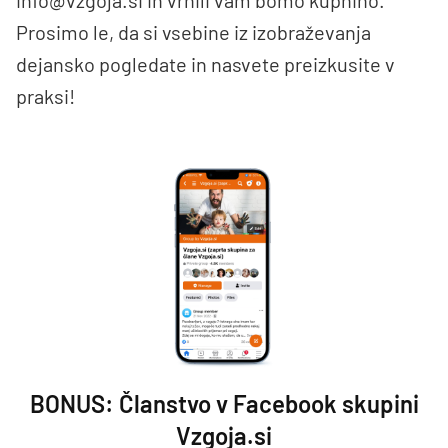
info@vzgoja.si
in vrnili vam bomo kupnino.
Prosimo le, da si vsebine iz izobraževanja
dejansko pogledate in nasvete preizkusite v
praksi!
BONUS: Članstvo v Facebook skupini
Vzgoja.si