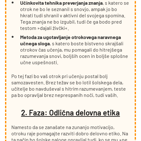
Učinkovita tehnika preverjanja znanja
, s katero se
otrok ne bo le seznanil s snovjo, ampak jo bo
hkrati tudi shranil v aktivni del svojega spomina.
Tega znanja ne bo izgubil, tudi če ga bodo pred
testom »dajali živčki«.
Metoda za ugotavljanje otrokovega naravnega
učnega sloga
, s katero boste bistveno skrajšali
otrokov čas učenja, mu pomagali do hitrejšega
razumevanja snovi, boljših ocen in boljše splošne
učne uspešnosti.
Po tej fazi bo vaš otrok pri učenju postal bolj
samozavesten. Brez težav se bo lotil šolskega dela,
učitelje bo navduševal s hitrim razumevanjem, teste
pa bo opravljal brez neprespanih noči, tudi vaših.
2. Faza: Odlična delovna etika
Namesto da se zanašate na zunanjo motivacijo,
otroku raje pomagajte razviti dobro delovno etiko. Na
ta način bo šolske naloge opravljal tudi, ko se mu »ne