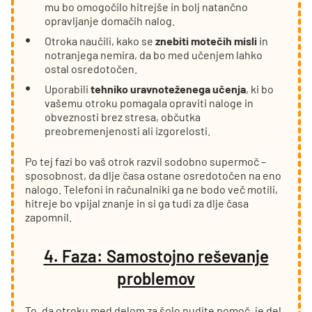
mu bo omogočilo hitrejše in bolj natančno
opravljanje domačih nalog.
Otroka naučili, kako se
znebiti motečih misli
in
notranjega nemira, da bo med učenjem lahko
ostal osredotočen.
Uporabili
tehniko uravnoteženega učenja
, ki bo
vašemu otroku pomagala opraviti naloge in
obveznosti brez stresa, občutka
preobremenjenosti ali izgorelosti.
Po tej fazi bo vaš otrok razvil sodobno supermoč –
sposobnost, da dlje časa ostane osredotočen na eno
nalogo. Telefoni in računalniki ga ne bodo več motili,
hitreje bo vpijal znanje in si ga tudi za dlje časa
zapomnil.
4. Faza: Samostojno reševanje
problemov
To, da otroku med delom za šolo nudite pomoč, je del