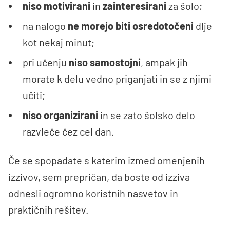
niso motivirani
in
zainteresirani
za šolo;
na nalogo
ne morejo biti osredotočeni
dlje
kot nekaj minut;
pri učenju
niso samostojni
, ampak jih
morate k delu vedno priganjati in se z njimi
učiti;
niso organizirani
in se zato šolsko delo
razvleče čez cel dan.
Če se spopadate s katerim izmed omenjenih
izzivov, sem prepričan, da boste od izziva
odnesli ogromno koristnih nasvetov in
praktičnih rešitev.