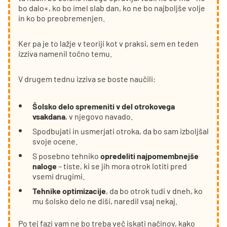
bo dalo«, ko bo imel slab dan, ko ne bo najboljše volje
in ko bo preobremenjen.
Ker pa je to lažje v teoriji kot v praksi, sem en teden
izziva namenil točno temu.
V drugem tednu izziva se boste naučili:
Šolsko delo spremeniti v del otrokovega
vsakdana
, v njegovo navado.
Spodbujati in usmerjati otroka, da bo sam izboljšal
svoje ocene.
S posebno tehniko
opredeliti najpomembnejše
naloge
– tiste, ki se jih mora otrok lotiti pred
vsemi drugimi.
Tehnike optimizacije
, da bo otrok tudi v dneh, ko
mu šolsko delo ne diši, naredil vsaj nekaj.
Po tej fazi vam ne bo treba več iskati načinov, kako