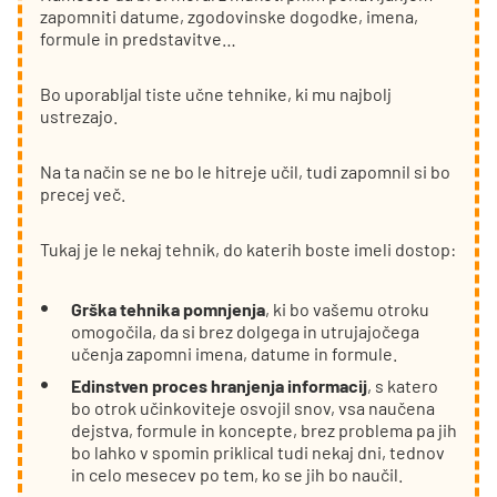
zapomniti datume, zgodovinske dogodke, imena,
formule in predstavitve…
Bo uporabljal tiste učne tehnike, ki mu najbolj
ustrezajo.
Na ta način se ne bo le hitreje učil, tudi zapomnil si bo
precej več.
Tukaj je le nekaj tehnik, do katerih boste imeli dostop:
Grška tehnika pomnjenja
, ki bo vašemu otroku
omogočila, da si brez dolgega in utrujajočega
učenja zapomni imena, datume in formule.
Edinstven proces hranjenja informacij
, s katero
bo otrok učinkoviteje osvojil snov, vsa naučena
dejstva, formule in koncepte, brez problema pa jih
bo lahko v spomin priklical tudi nekaj dni, tednov
in celo mesecev po tem, ko se jih bo naučil.