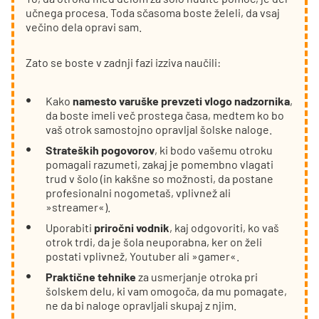
učnega procesa. Toda sčasoma boste želeli, da vsaj
večino dela opravi sam.
Zato se boste v zadnji fazi izziva naučili:
Kako
namesto varuške prevzeti vlogo nadzornika
,
da boste imeli več prostega časa, medtem ko bo
vaš otrok samostojno opravljal šolske naloge.
Strateških pogovorov
, ki bodo vašemu otroku
pomagali razumeti, zakaj je pomembno vlagati
trud v šolo (in kakšne so možnosti, da postane
profesionalni nogometaš, vplivnež ali
»streamer«).
Uporabiti
priročni vodnik
, kaj odgovoriti, ko vaš
otrok trdi, da je šola neuporabna, ker on želi
postati vplivnež, Youtuber ali »gamer«.
Praktične tehnike
za usmerjanje otroka pri
šolskem delu, ki vam omogoča, da mu pomagate,
ne da bi naloge opravljali skupaj z njim.