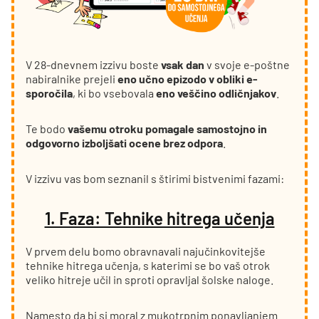
V 28-dnevnem izzivu boste
vsak dan
v svoje e-poštne
nabiralnike prejeli
eno učno epizodo v obliki e-
sporočila
, ki bo vsebovala
eno veščino odličnjakov
.
Te bodo
vašemu otroku pomagale samostojno in
odgovorno izboljšati ocene brez odpora
.
V izzivu vas bom seznanil s štirimi bistvenimi fazami:
1. Faza: Tehnike hitrega učenja
V prvem delu bomo obravnavali najučinkovitejše
tehnike hitrega učenja, s katerimi se bo vaš otrok
veliko hitreje učil in sproti opravljal šolske naloge.
Namesto da bi si moral z mukotrpnim ponavljanjem