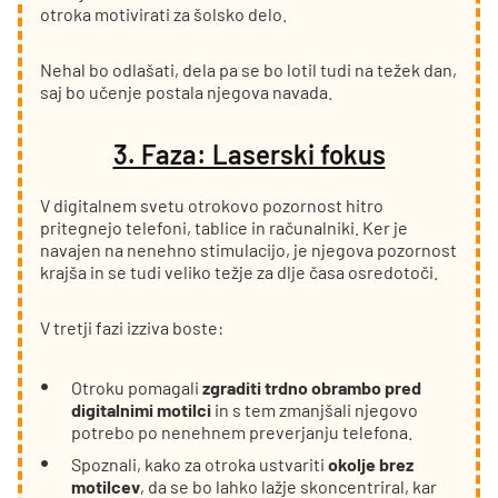
otroka motivirati za šolsko delo.
Nehal bo odlašati, dela pa se bo lotil tudi na težek dan,
saj bo učenje postala njegova navada.
3. Faza: Laserski fokus
V digitalnem svetu otrokovo pozornost hitro
pritegnejo telefoni, tablice in računalniki. Ker je
navajen na nenehno stimulacijo, je njegova pozornost
krajša in se tudi veliko težje za dlje časa osredotoči.
V tretji fazi izziva boste:
Otroku pomagali
zgraditi trdno obrambo pred
digitalnimi motilci
in s tem zmanjšali njegovo
potrebo po nenehnem preverjanju telefona.
Spoznali, kako za otroka ustvariti
okolje brez
motilcev
, da se bo lahko lažje skoncentriral, kar