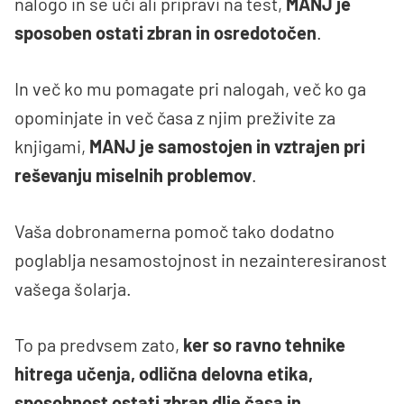
nalogo in se uči ali pripravi na test,
MANJ je
sposoben ostati zbran in osredotočen
.
In več ko mu pomagate pri nalogah, več ko ga
opominjate in več časa z njim preživite za
knjigami,
MANJ je samostojen in vztrajen pri
reševanju miselnih problemov
.
Vaša dobronamerna pomoč tako dodatno
poglablja nesamostojnost in nezainteresiranost
vašega šolarja.
To pa predvsem zato,
ker so ravno tehnike
hitrega učenja, odlična delovna etika,
sposobnost ostati zbran dlje časa in