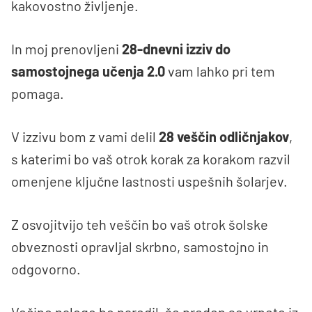
kakovostno življenje.
In moj prenovljeni
28-dnevni izziv do
samostojnega učenja 2.0
vam lahko pri tem
pomaga.
V izzivu bom z vami delil
28 veščin odličnjakov
,
s katerimi bo vaš otrok korak za korakom razvil
omenjene ključne lastnosti uspešnih šolarjev.
Z osvojitvijo teh veščin bo vaš otrok šolske
obveznosti opravljal skrbno, samostojno in
odgovorno.
Večino nalogo bo naredil, še preden se vrnete iz