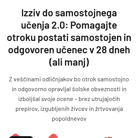
Preskoči na vsebino
Izziv do samostojnega
učenja 2.0: Pomagajte
otroku postati samostojen in
odgovoren učenec v 28 dneh
(ali manj)
Z veščinami odličnjakov bo otrok samostojno
in odgovorno opravljal šolske obveznosti in
izboljšal svoje ocene – brez utrujajočih
prepirov, izgubljenih živcev in žrtvovanja
popoldnevov