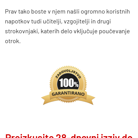
Prav tako boste v njem našli ogromno koristnih
napotkov tudi učitelji, vzgojitelji in drugi
strokovnjaki, katerih delo vključuje poučevanje
otrok.
Preizkusite 28-dnevni izziv do