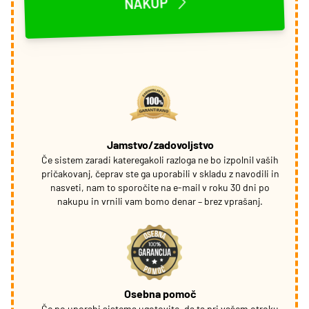
NAKUP
Jamstvo/zadovoljstvo
Če sistem zaradi kateregakoli razloga ne bo izpolnil vaših
pričakovanj, čeprav ste ga uporabili v skladu z navodili in
nasveti, nam to sporočite na e-mail v roku 30 dni po
nakupu in vrnili vam bomo denar – brez vprašanj.
Osebna pomoč
Če po uporabi sistema ugotovite, da ta pri vašem otroku