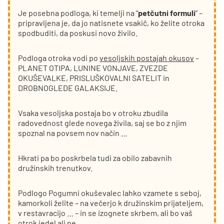
Je posebna podloga, ki temelji na “
petčutni formuli
” –
pripravljena je, da jo natisnete vsakič, ko želite otroka
spodbuditi, da poskusi novo živilo.
Podloga otroka vodi po
vesoljskih postajah okusov
–
PLANET OTIPA, LUNINE VONJAVE, ZVEZDE
OKUŠEVALKE, PRISLUŠKOVALNI SATELIT in
DROBNOGLEDE GALAKSIJE.
Vsaka vesoljska postaja bo v otroku zbudila
radovednost glede novega živila, saj se bo z njim
spoznal na povsem nov način …
Hkrati pa bo poskrbela tudi za obilo zabavnih
družinskih trenutkov.
Podlogo Pogumni okuševalec lahko vzamete s seboj,
kamorkoli želite – na večerjo k družinskim prijateljem,
v restavracijo … – in se izognete skrbem, ali bo vaš
otrok jedel ali ne.