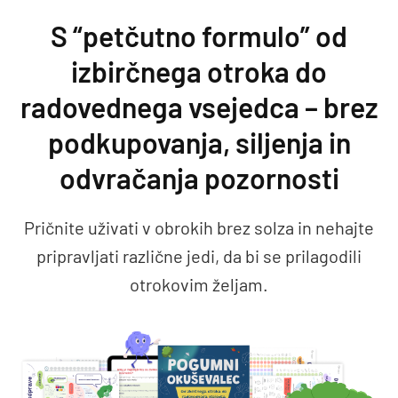
Preskoči na vsebino
S “petčutno formulo” od
izbirčnega otroka do
radovednega vsejedca – brez
podkupovanja, siljenja in
odvračanja pozornosti
Pričnite uživati v obrokih brez solza in nehajte
pripravljati različne jedi, da bi se prilagodili
otrokovim željam.