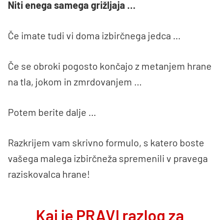
Niti enega samega grižljaja …
Če imate tudi vi doma izbirčnega jedca …
Če se obroki pogosto končajo z metanjem hrane
na tla, jokom in zmrdovanjem …
Potem berite dalje …
Razkrijem vam skrivno formulo, s katero boste
vašega malega izbirčneža spremenili v pravega
raziskovalca hrane!
Kaj je PRAVI razlog za