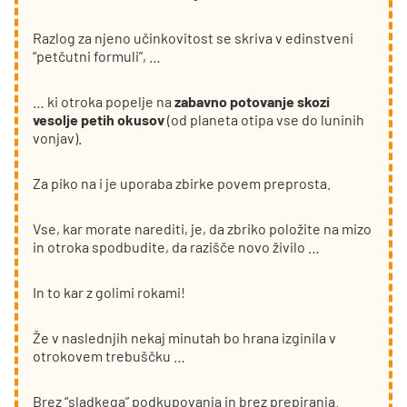
Razlog za njeno učinkovitost se skriva v edinstveni
“petčutni formuli”, …
… ki otroka popelje na
zabavno potovanje skozi
vesolje petih okusov
(od planeta otipa vse do luninih
vonjav).
Za piko na i je uporaba zbirke povem preprosta.
Vse, kar morate narediti, je, da zbriko položite na mizo
in otroka spodbudite, da razišče novo živilo …
In to kar z golimi rokami!
Že v naslednjih nekaj minutah bo hrana izginila v
otrokovem trebuščku …
Brez “sladkega” podkupovanja in brez prepiranja.