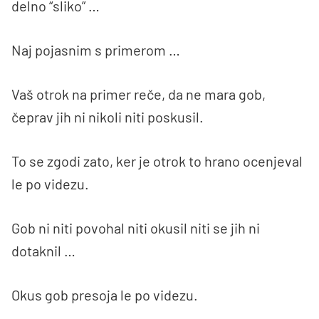
delno “sliko” …
Naj pojasnim s primerom …
Vaš otrok na primer reče, da ne mara gob,
čeprav jih ni nikoli niti poskusil.
To se zgodi zato, ker je otrok to hrano ocenjeval
le po videzu.
Gob ni niti povohal niti okusil niti se jih ni
dotaknil …
Okus gob presoja le po videzu.