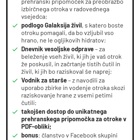
prehranski pripomoček za preobrazbo
izbirčnega otroka v radovednega
vsejedca;
podlogo Galaksija živil
, s katero boste
otroku pomagali, da bo vzljubil vso
hrano, ne le ogljikovih hidratov;
Dnevnik vesoljske odprave
– za
beleženje vseh živil, ki jih je vaš otrok
že poskusil, in začrtanje tistih čutil in
živil, ki jih bo raziskoval še naprej;
Vodnik za starše
– z navodili za
uporabo zbirke in vodenje otroka skozi
raziskovanje hrane z vsemi petimi
čutili;
takojšen dostop do unikatnega
prehranskega pripomočka za otroke v
PDF-obliki;
bonus
: članstvo v Facebook skupini