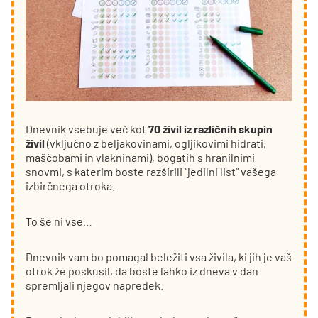
Dnevnik vsebuje več kot
70 živil iz različnih skupin
živil
(vključno z beljakovinami, ogljikovimi hidrati,
maščobami in vlakninami), bogatih s hranilnimi
snovmi, s katerim boste razširili “jedilni list” vašega
izbirčnega otroka.
To še ni vse…
Dnevnik vam bo pomagal beležiti vsa živila, ki jih je vaš
otrok že poskusil, da boste lahko iz dneva v dan
spremljali njegov napredek.