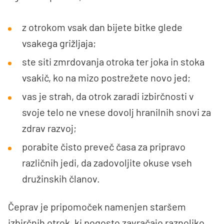
z otrokom vsak dan bijete bitke glede
vsakega grižljaja;
ste siti zmrdovanja otroka ter joka in stoka
vsakič, ko na mizo postrežete novo jed;
vas je strah, da otrok zaradi izbirčnosti v
svoje telo ne vnese dovolj hranilnih snovi za
zdrav razvoj;
porabite čisto preveč časa za pripravo
različnih jedi, da zadovoljite okuse vseh
družinskih članov.
Čeprav je pripomoček namenjen staršem
izbirčnih otrok, ki pogosto zavračajo raznoliko