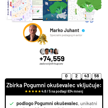
Marko Juhant
Specialni pedagog in avtor
+74,559
zadovoljnih kupcev
0
2
43
55
DNI
UR
MINUT
SEKUND
Zbirka Pogumni okuševalec vključuje:
4.8 / 5 na podlagi 834 mnenj
podlogo Pogumni okuševalec
, unikatni