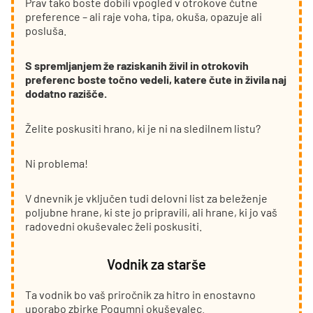
Prav tako boste dobili vpogled v otrokove čutne
preference – ali raje voha, tipa, okuša, opazuje ali
posluša.
S spremljanjem že raziskanih živil in otrokovih
preferenc boste točno vedeli, katere čute in živila naj
dodatno razišče.
Želite poskusiti hrano, ki je ni na sledilnem listu?
Ni problema!
V dnevnik je vključen tudi delovni list za beleženje
poljubne hrane, ki ste jo pripravili, ali hrane, ki jo vaš
radovedni okuševalec želi poskusiti.
Vodnik za starše
Ta vodnik bo vaš priročnik za hitro in enostavno
uporabo zbirke Pogumni okuševalec.