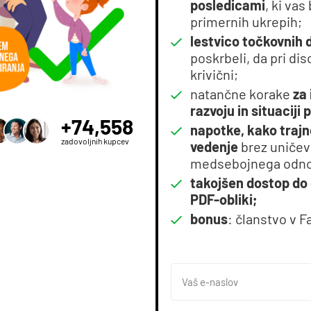
posledicami
, ki va
primernih ukrepih;
lestvico točkovnih d
poskrbeli, da pri dis
krivični;
natančne korake
za 
razvoju in situaciji
+74,558
napotke, kako traj
zadovoljnih kupcev
vedenje
brez uničev
medsebojnega odno
takojšen dostop do 
PDF-obliki;
bonus
: članstvo v 