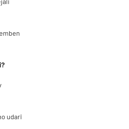
jali
omemben
i?
v
no udari