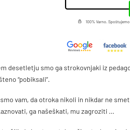
100% Varno. Spoštujemo v
em desetletju smo ga strokovnjaki iz pedag
teno “pobiksali”.
 smo vam, da otroka nikoli in nikdar ne sme
aznovati, ga našeškati, mu zagroziti …