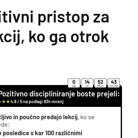
tivni pristop za
cij, ko ga otrok
0
14
52
42
DNI
UR
MINUT
SEKUND
zitivno discipliniranje boste prejeli:
4.8 / 5 na podlagi 834 mnenj
ljivo in poučno predajo lekcij
, ko se
ede;
 posledice s kar 100 različnimi