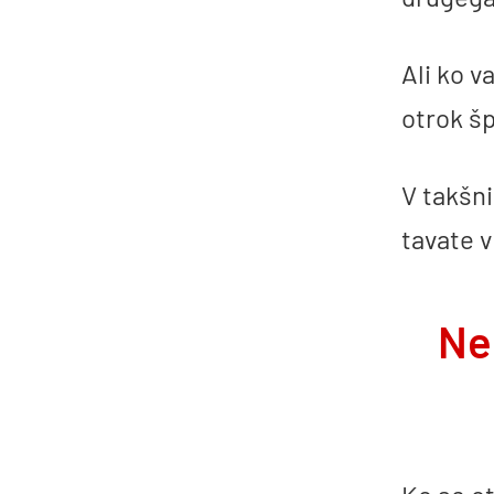
Ali ko v
otrok š
V takšni
tavate v
Ne 