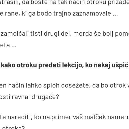
trašili, da boste na tak način otroku prizade
e rane, ki ga bodo trajno zaznamovale …
 zamolčali tisti drugi del, morda še bolj p
veta …
, kako otroku predati lekcijo, ko nekaj ušpič
en način lahko sploh dosežete, da bo otrok 
osti ravnal drugače?
te narediti, ko na primer vaš malček namer
 otroka?