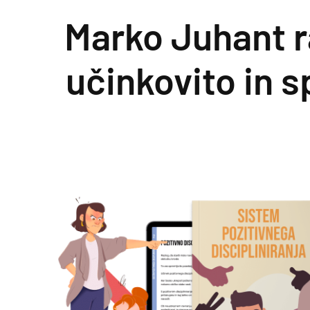
Marko Juhant ra
Preskoči na vsebino
učinkovito in s