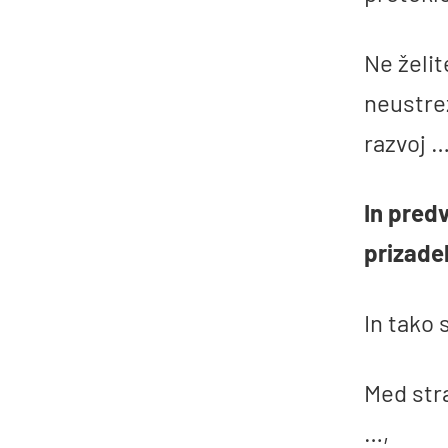
Ne želit
neustrez
razvoj 
In pred
prizadel
In tako 
Med stra
…,