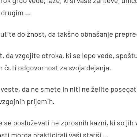
rok grdo vede, laže, krši vaše zahteve, unič
 drugim …
utite dolžnost, da takšno obnašanje prepre
, da vzgojite otroka, ki se lepo vede, spošt
in čuti odgovornost za svoja dejanja.
 veste, da ne smete in niti ne želite posegat
vzgojnih prijemih.
e se posluževati neizprosnih kazni, ki so jih 
sti morda prakticirali vaši starši …