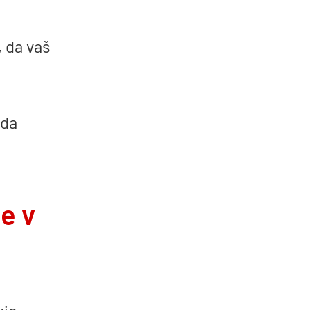
, da vaš
 da
te v