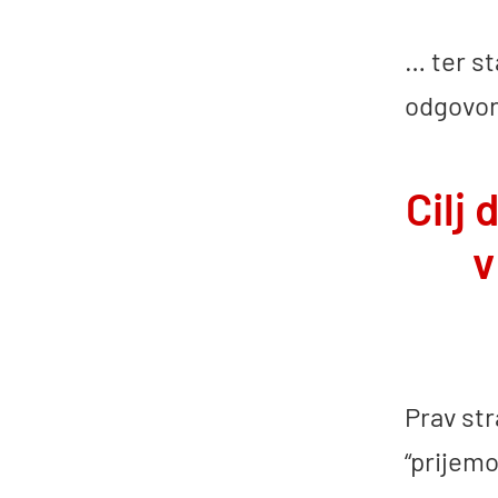
… ter st
odgovor
Cilj 
v
Prav st
“prijemo