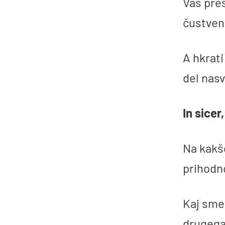
Vas pres
čustven
A hkrati
del nas
In sicer
Na kakš
prihodn
Kaj sme
drugega