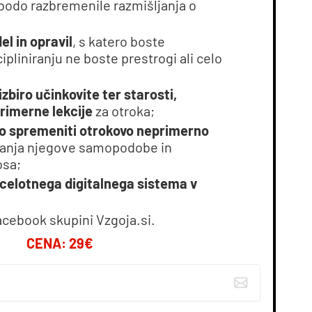
s bodo razbremenile razmišljanja o
el in opravil
, s katero boste
cipliniranju ne boste prestrogi ali celo
izbiro učinkovite ter starosti,
 primerne lekcije
za otroka;
no spremeniti otrokovo neprimerno
anja njegove samopodobe in
sa;
celotnega digitalnega sistema v
Facebook skupini Vzgoja.si.
CENA: 29€