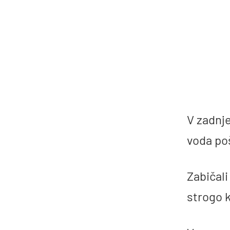
V zadnj
voda poš
Zabičali
strogo k