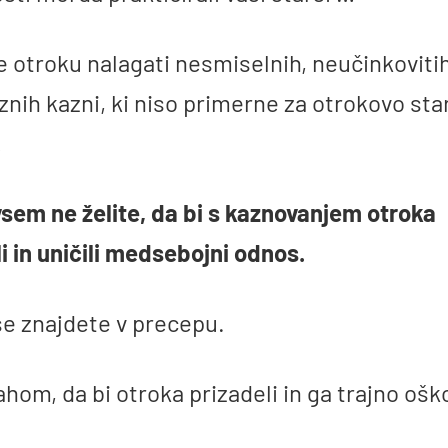
e otroku nalagati nesmiselnih, neučinkovitih
nih kazni, ki niso primerne za otrokovo sta
…
vsem ne želite, da bi s kaznovanjem otroka
i in uničili medsebojni odnos.
se znajdete v precepu.
hom, da bi otroka prizadeli in ga trajno ošk