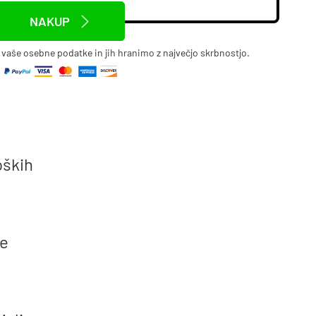
NAKUP
aše osebne podatke in jih hranimo z največjo skrbnostjo.
oških
te