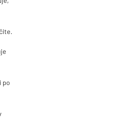
uje,
čite.
uje
i po
v