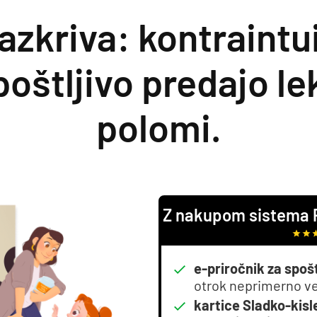
zkriva: kontraintui
poštljivo predajo lek
polomi.
Z nakupom sistema Po
e-priročnik za spošt
otrok neprimerno v
kartice Sladko-kisle