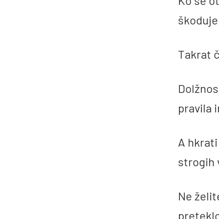
Ko se ot
škoduje
Takrat č
Dolžnost
pravila 
A hkrati
strogih 
Ne želit
preteklo