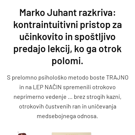
Preskoči na vsebino
Marko Juhant razkriva:
kontraintuitivni pristop za
učinkovito in spoštljivo
predajo lekcij, ko ga otrok
polomi.
S prelomno psihološko metodo boste TRAJNO
in na LEP NAČIN spremenili otrokovo
neprimerno vedenje … brez strogih kazni,
otrokovih čustvenih ran in uničevanja
medsebojnega odnosa.