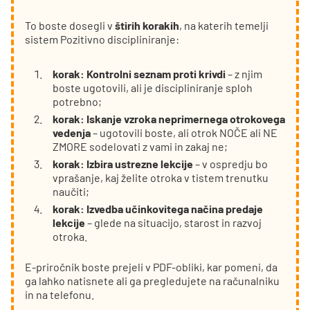
To boste dosegli v
štirih korakih
, na katerih temelji
sistem Pozitivno discipliniranje:
korak: Kontrolni seznam proti krivdi
– z njim
boste ugotovili, ali je discipliniranje sploh
potrebno;
korak: Iskanje vzroka neprimernega otrokovega
vedenja
– ugotovili boste, ali otrok NOČE ali NE
ZMORE sodelovati z vami in zakaj ne;
korak: Izbira ustrezne lekcije
– v ospredju bo
vprašanje, kaj želite otroka v tistem trenutku
naučiti;
korak: Izvedba učinkovitega načina predaje
lekcije
– glede na situacijo, starost in razvoj
otroka.
E-priročnik boste prejeli v PDF-obliki, kar pomeni, da
ga lahko natisnete ali ga pregledujete na računalniku
in na telefonu.