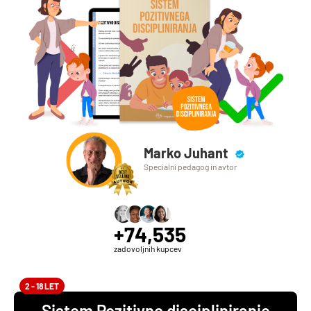
Marko Juhant
Specialni pedagog in avtor
+74,535
zadovoljnih kupcev
2 - 18 LET
Sistem Pozitivno discipliniranje