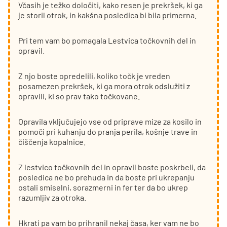
Včasih je težko določiti, kako resen je prekršek, ki ga
je storil otrok, in kakšna posledica bi bila primerna.
Pri tem vam bo pomagala Lestvica točkovnih del in
opravil.
Z njo boste opredelili, koliko točk je vreden
posamezen prekršek, ki ga mora otrok odslužiti z
opravili, ki so prav tako točkovane.
Opravila vključujejo vse od priprave mize za kosilo in
pomoči pri kuhanju do pranja perila, košnje trave in
čiščenja kopalnice.
Z lestvico točkovnih del in opravil boste poskrbeli, da
posledica ne bo prehuda in da boste pri ukrepanju
ostali smiselni, sorazmerni in fer ter da bo ukrep
razumljiv za otroka.
Hkrati pa vam bo prihranil nekaj časa, ker vam ne bo