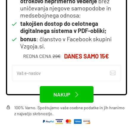
otrokovo neprimerno vedenje
brez
uničevanja njegove samopodobe in
medsebojnega odnosa;
takojšen dostop do celotnega
digitalnega sistema v PDF-obliki;
bonus
: članstvo v Facebook skupini
Vzgoja.si.
DANES SAMO 15€
REDNA CENA
29€
NAKUP
100% Varno. Spoštujemo vaše osebne podatke in jih hranimo
z največjo skrbnostjo.