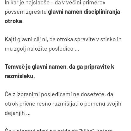
In kar je najslabše – da v večini primerov
povsem zgrešite
glavni namen discipliniranja
otroka
.
Kajti glavni cilj ni, da otroka spravite v stisko in
mu zgolj naložite posledico …
Temveč je glavni namen, da ga pripravite k
razmisleku.
Če z izbranimi posledicami ne dosežete, da
otrok prične resno razmišljati o pomenu svojih
dejanjih …
Če v njegovi glavi ne pride do “klika”, katero