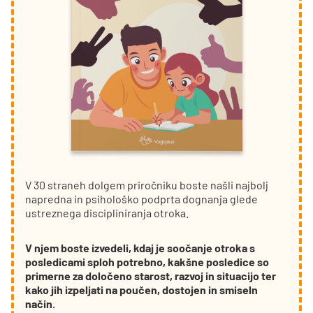
V 30 straneh dolgem priročniku boste našli najbolj
napredna in psihološko podprta dognanja glede
ustreznega discipliniranja otroka.
V njem boste izvedeli, kdaj je soočanje otroka s
posledicami sploh potrebno, kakšne posledice so
primerne za določeno starost, razvoj in situacijo ter
kako jih izpeljati na poučen, dostojen in smiseln
način.