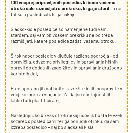
100 vnaprej pripravljenih posledic, ki bodo vašemu
otroku dale razmišljati o prekršku, ki ga je storil
, in ne
toliko o posledicah, ki ga čakajo.
Sladko-kisle posledice so namenjene tudi vam,
staršem, saj vam ob vsakem prekršku ne bo treba
razmišljati, katere posledice zadati vašemu otroku.
Širok nabor posledic vključuje različna področja – od
opravičila, odvzema privilegijev in opravljanja hišnih
opravil do dodatnih zadolžitev in opravljanja družbeno
koristnih del.
Pred uporabo jih natisnite, razrežite in jih pospravite v
večji kozarec za vlaganje. Za daljšo obstojnost jih
lahko tudi plastificirate.
Naslednjič, ko bo vaš otrok nekaj ušpičil, boste le vzeli
kozarec s posledicami ter ga ponudili otroku, da sam
izžreba posledico – naj bo sladka ali kisla