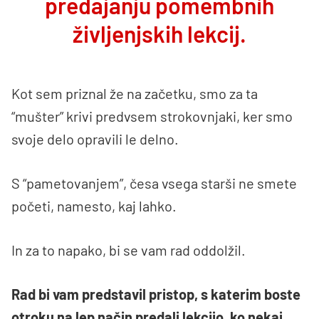
predajanju pomembnih
življenjskih lekcij.
Kot sem priznal že na začetku, smo za ta
“mušter” krivi predvsem strokovnjaki, ker smo
svoje delo opravili le delno.
S “pametovanjem”, česa vsega starši ne smete
početi, namesto, kaj lahko.
In za to napako, bi se vam rad oddolžil.
Rad bi vam predstavil pristop, s katerim boste
otroku na lep način predali lekcijo, ko nekaj