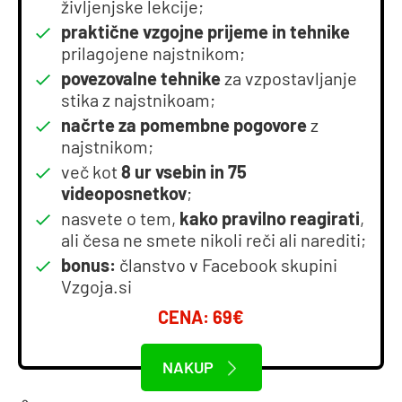
življenjske lekcije;
praktične vzgojne prijeme in tehnike
prilagojene najstnikom;
povezovalne tehnike
za vzpostavljanje
stika z najstnikoam;
načrte za pomembne pogovore
z
najstnikom;
več kot
8 ur vsebin in 75
videoposnetkov
;
nasvete o tem,
kako pravilno reagirati
,
ali česa ne smete nikoli reči ali narediti;
bonus:
članstvo v Facebook skupini
Vzgoja.si
CENA: 69€
NAKUP