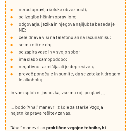
nerad opravlja šolske obveznosti;
se izogiba hišnim opravilom;
odgovarja, jezika in njegova najljubša beseda je
NE;
cele dneve visi na telefonu ali na računalniku;
se mu nič ne da;
se zapira vase in v svojo sobo;
ima slabo samopodobo;
negativno razmišlja ali je depresiven;
preveč ponočuje in sumite, da se zateka k drogam
in alkoholu;
in vam sploh ni jasno, kaj vse mu roji po glavi …
… bodo “Aha!” manevri iz šole za starše Vzgoja
najstnika prava rešitev za vas.
“Aha!” manevri so
praktične vzgojne tehnike, ki