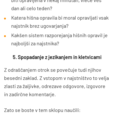
biti opravljena v nekaj minutah, vleče ves
dan ali celo teden?
Katera hišna opravila bi moral opravljati vsak
najstnik brez ugovarjanja?
Kakšen sistem razporejanja hišnih opravil je
najboljši za najstnika?
5. Spopadanje z jezikanjem in kletvicami
Z odraščanjem otrok se povečuje tudi njihov
besedni zaklad. Z vstopom v najstništvo to velja
zlasti za žaljivke, odrezave odgovore, izgovore
in zadirčne komentarje.
Zato se boste v tem sklopu naučili: