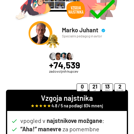
Marko Juhant
Specialni pedagog in avtor
+74,539
zadovoljnih kupcev
0
21
13
1
DNI
UR
MINUT
SEKUND
Vzgoja najstnika
4.8 / 5 na podlagi 834 mnenj
vpogled v
najstnikove možgane
;
“Aha!” manevre
za pomembne