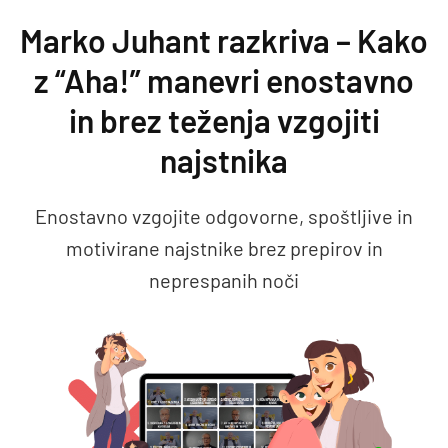
Preskoči na vsebino
Marko Juhant razkriva – Kako
z “Aha!” manevri enostavno
in brez teženja vzgojiti
najstnika
Enostavno vzgojite odgovorne, spoštljive in
motivirane najstnike brez prepirov in
neprespanih noči