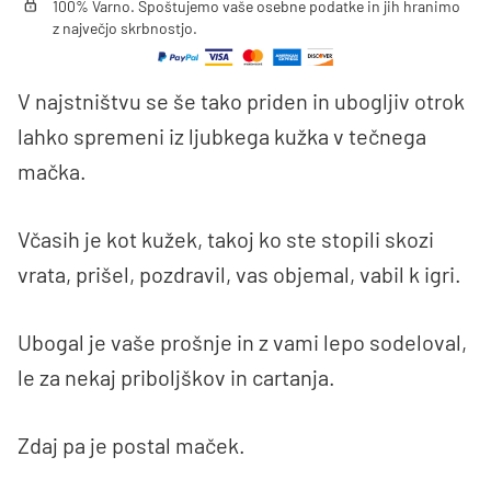
100% Varno. Spoštujemo vaše osebne podatke in jih hranimo
z največjo skrbnostjo.
V najstništvu se še tako priden in ubogljiv otrok
lahko spremeni iz ljubkega kužka v tečnega
mačka.
Včasih je kot kužek, takoj ko ste stopili skozi
vrata, prišel, pozdravil, vas objemal, vabil k igri.
Ubogal je vaše prošnje in z vami lepo sodeloval,
le za nekaj priboljškov in cartanja.
Zdaj pa je postal maček.