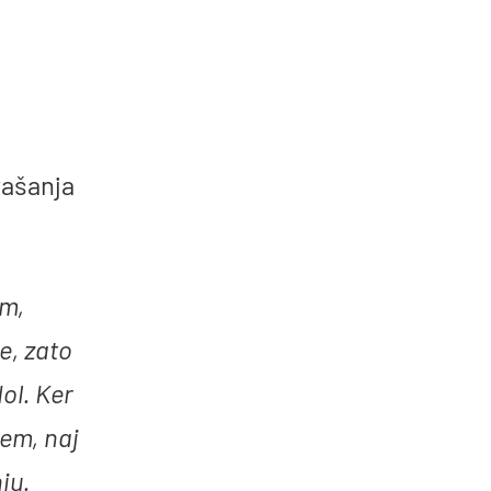
rašanja
em,
e, zato
ol. Ker
čem, naj
ju.