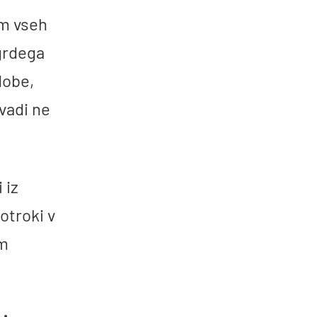
em vseh
 grdega
dobe,
vadi ne
 iz
otroki v
em