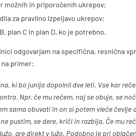
r možnih in priporočenih ukrepov;
dila za pravilno izpeljavo ukrepov;
B, plan C in plan D, ko je potrebno.
dnici odgovarjam na specifična, resnična vp
 na primer:
na, ki bo junija dopolnil dve leti. Vse kar reč
ontra. Npr. če mu rečem, naj se obuje, se noč
m sama obuvati in on si potem vleče čevlje d
ne pustim, se dere, kriči in razbija. Če mu re
 lužo, gre direkt v lužo. Podobno je pri oblačen