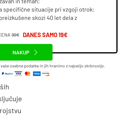
ežavah in temah;
a specifične situacije pri vzgoji otrok;
preizkušene skozi 40 let dela z
DANES SAMO 19€
CENA
99€
NAKUP
aše osebne podatke in jih hranimo z največjo skrbnostjo.
ših
ključuje
 rojstvu