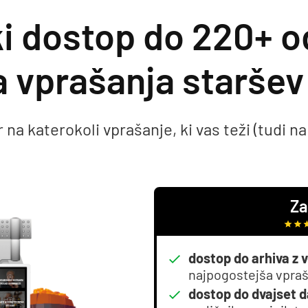
ki dostop do 220+ 
 vprašanja staršev 
a katerokoli vprašanje, ki vas teži (tudi na ti
Za
dostop do arhiva z 
najpogostejša vpraša
dostop do dvajset d