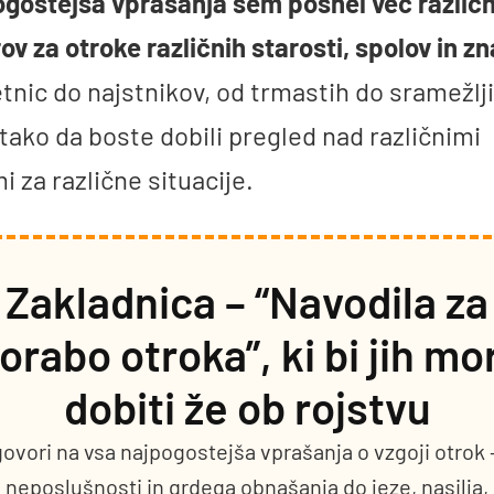
ogostejša vprašanja sem posnel več različn
v za otroke različnih starosti, spolov in z
tnic do najstnikov, od trmastih do sramežlji
 tako da boste dobili pregled nad različnimi
i za različne situacije.
Zakladnica – “Navodila za
orabo otroka”, ki bi jih mor
dobiti že ob rojstvu
ovori na vsa najpogostejša vprašanja o vzgoji otrok 
neposlušnosti in grdega obnašanja do jeze, nasilja,