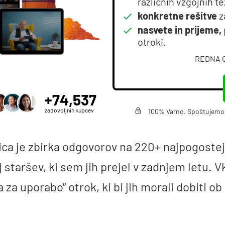
različnih vzgojnih t
konkretne rešitve
z
nasvete in prijeme,
otroki.
REDNA 
+74,537
zadovoljnih kupcev
100% Varno. Spoštujemo v
ica je zbirka odgovorov na 220+ najpogostej
 staršev, ki sem jih prejel v zadnjem letu. V
a za uporabo” otrok, ki bi jih morali dobiti ob