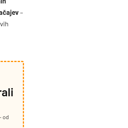
ih
načajev
–
vih
ali
– od