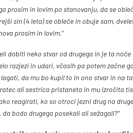
ga prosim in lovim po stanovanju, da se oble
rejši sin (4 leta) se obleče in obuje sam, dvel
nova prosim in lovim.”
eli dobiti neko stvar od drugega in je ta noče 
elo razjezi in udari, včasih pa potem začne go
lagati, da mu bo kupil to in ono stvar in na t
atec ali sestrica pristaneta in mu izročita tis
 Kako reagirati, ko so otroci jezni drug na drug
, da bodo drugega posekali ali sežagali?”