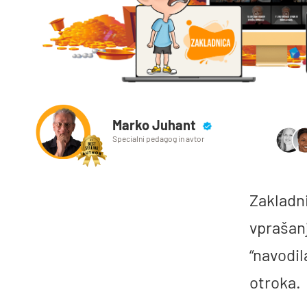
Marko Juhant
Specialni pedagog in avtor
Zakladn
vprašanj
“navodil
otroka.