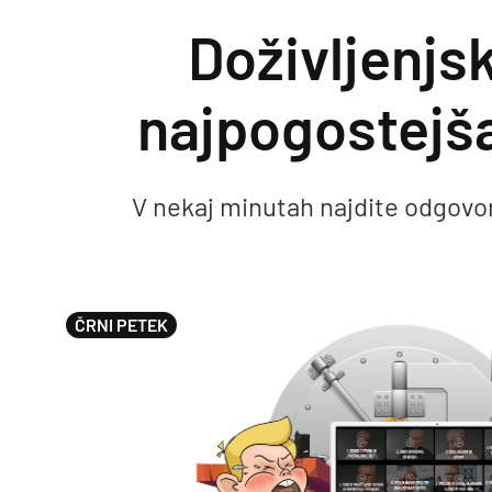
Doživljenjs
Preskoči na vsebino
najpogostejša
V nekaj minutah najdite odgovor n
ČRNI PETEK