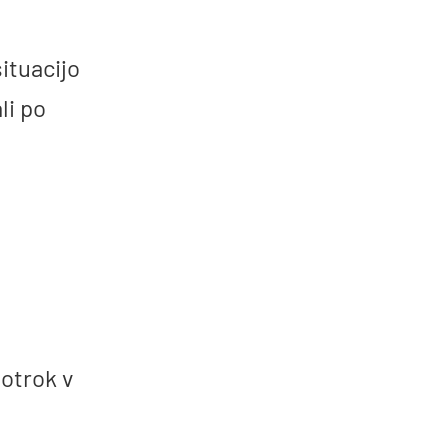
ituacijo
li po
 otrok v