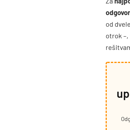
Za
najp
odgovoro
od dvele
otrok –,
rešitvam
up
Odg