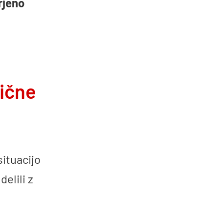
rjeno
ične
ituacijo
elili z