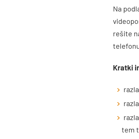
Na podla
videopos
rešite n
telefon
Kratki i
razl
razl
razla
tem t