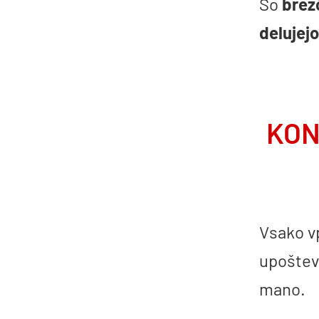
So
brezč
delujejo
KON
Vsako v
upošteva
mano.