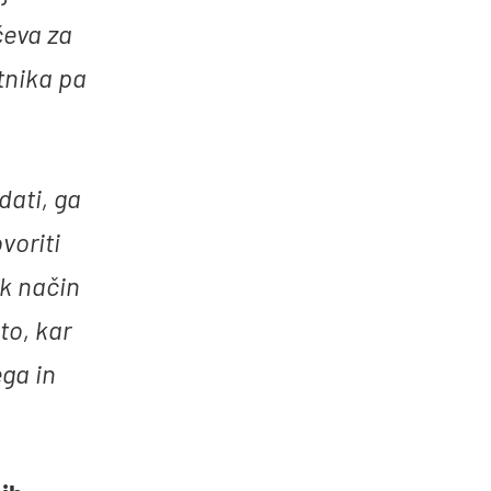
čeva za
etnika pa
dati, ga
voriti
ak način
to, kar
ega in