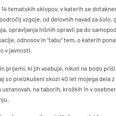
 14 tematskih sklopov, v katerih se dotakn
odročij vzgoje, od delovnih navad za šolo,
ja, opravljanja hišnih opravil pa do samopo
cije, odnosov in “tabu” tem, o katerih pona
 v javnosti.
n prijemi, ki jih vsebuje, nikoli ne bodo prišli
j so preizkušeni skozi 40 let mojega dela z 
h ustanovah, na taborih, krožkih in v osebn
nju.