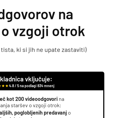
odgovorov na
o vzgoji otrok
sta, ki si jih ne upate zastaviti)
kladnica vključuje:
4.8 / 5 na podlagi 834 mnenj
več kot 200 videoodgovori
na
nja staršev o vzgoji otrok;
aljših, poglobljenih predavanj
o