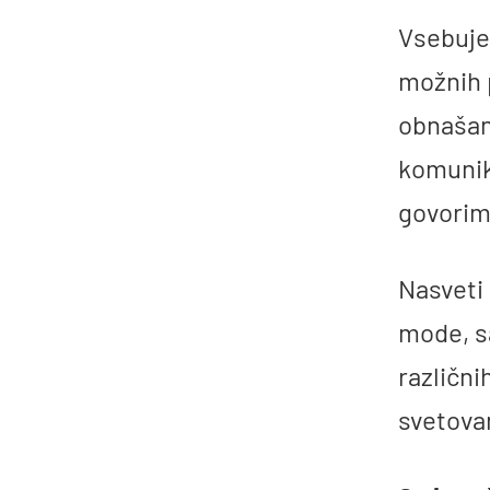
Vsebuje
možnih p
obnašan
komunika
govorimo
Nasveti i
mode, sa
različni
svetova