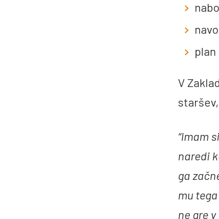
nabo
navo
plan 
V Zakla
staršev,
“Imam si
naredi k
ga začne
mu tega 
ne gre v