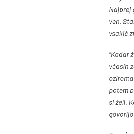
Najprej 
ven. Sta
vsakič z
“Kadar ž
včasih z
oziroma 
potem br
si želi.
govorijo