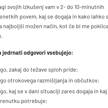
gi svojih izkušenj vam v 2- do 10-minutnih
netkih povem, kaj se dogaja in kako lahko s
a najboljši možen način, kot če bi me poklica
u.
n jedrnati odgovori vsebujejo:
ago, zakaj do težave sploh pride;
ago otrokovega razmišljanja in občutkov;
go, kaj se v dani situaciji zares dogaja in kaj
renutku potrebuje;