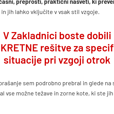
asni, preprosti, praktični nasveti, ki preve
in jih lahko vključite v vsak stil vzgoje.
V Zakladnici boste dobili
KRETNE rešitve za specif
situacije pri vzgoji otrok
prašanje sem podrobno prebral in glede na s
l vse možne težave in zorne kote, ki ste jih d