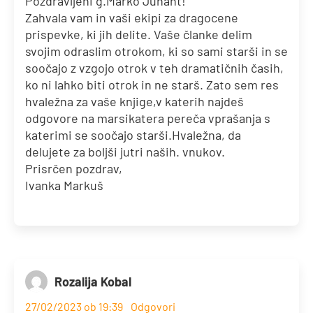
Pozdravljeni g.Marko Juhant!
Zahvala vam in vaši ekipi za dragocene
prispevke, ki jih delite. Vaše članke delim
svojim odraslim otrokom, ki so sami starši in se
soočajo z vzgojo otrok v teh dramatičnih časih,
ko ni lahko biti otrok in ne starš. Zato sem res
hvaležna za vaše knjige,v katerih najdeš
odgovore na marsikatera pereča vprašanja s
katerimi se soočajo starši.Hvaležna, da
delujete za boljši jutri naših. vnukov.
Prisrčen pozdrav,
Ivanka Markuš
Rozalija Kobal
27/02/2023 ob 19:39
Odgovori