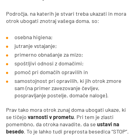
Področja, na katerih je stvari treba ukazati in mora
otrok ubogati znotraj vašega doma, so:
osebna higiena;
jutranje vstajanje;
primerno obnašanje za mizo;
spoštljivi odnosi z domačimi;
pomoč pri domačih opravilih in
samostojnost pri opravilih, ki jih otrok zmore
sam (na primer zavezovanje čevljev,
pospravljanje postelje, domače naloge).
Prav tako mora otrok zunaj doma ubogati ukaze, ki
se tičejo
varnosti v prometu
. Pri tem je zlasti
pomembno, da otroka navadite, da se
ustavi na
besedo
. To je lahko tudi preprosta besedica “STOP”.