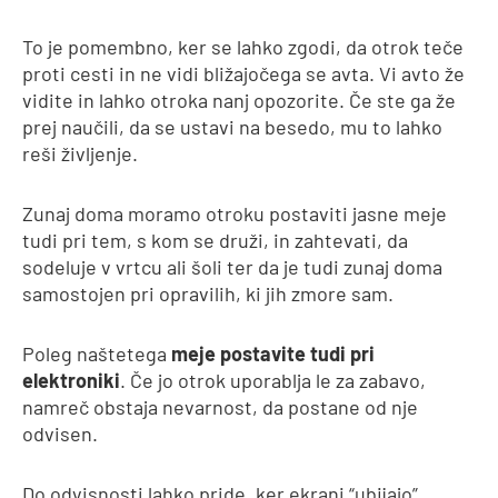
To je pomembno, ker se lahko zgodi, da otrok teče
proti cesti in ne vidi bližajočega se avta. Vi avto že
vidite in lahko otroka nanj opozorite. Če ste ga že
prej naučili, da se ustavi na besedo, mu to lahko
reši življenje.
Zunaj doma moramo otroku postaviti jasne meje
tudi pri tem, s kom se druži, in zahtevati, da
sodeluje v vrtcu ali šoli ter da je tudi zunaj doma
samostojen pri opravilih, ki jih zmore sam.
Poleg naštetega
meje postavite tudi pri
elektroniki
. Če jo otrok uporablja le za zabavo,
namreč obstaja nevarnost, da postane od nje
odvisen.
Do odvisnosti lahko pride, ker ekrani “ubijajo”