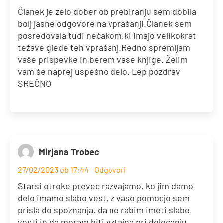
Članek je zelo dober ob prebiranju sem dobila
bolj jasne odgovore na vprašanji.Članek sem
posredovala tudi nečakom,ki imajo velikokrat
težave glede teh vprašanj.Redno spremljam
vaše prispevke in berem vase knjige. Želim
vam še naprej uspešno delo. Lep pozdrav
SREČNO
Mirjana Trobec
27/02/2023 ob 17:44
Odgovori
Starsi otroke prevec razvajamo, ko jim damo
delo imamo slabo vest, z vaso pomocjo sem
prisla do spoznanja, da ne rabim imeti slabe
vesti in da moram biti vztajna pri dolocanju