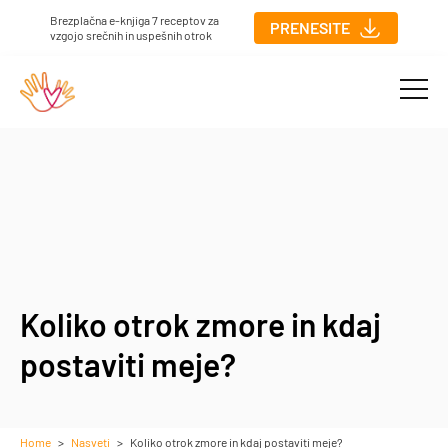
Preskoči na vsebino
Brezplačna e-knjiga 7 receptov za
PRENESITE
vzgojo srečnih in uspešnih otrok
Koliko otrok zmore in kdaj
postaviti meje?
Home
Nasveti
Koliko otrok zmore in kdaj postaviti meje?