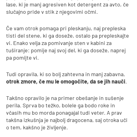
lase, ki je manj agresiven kot detergent za avto, če
slučajno pride v stik z njegovimi očmi.
Če vam otrok pomaga pri pleskanju, naj prepleska
tisti del stene, ki ga doseže, ostalo pa prepleskajte
vi. Enako velja za pomivanje sten v kabini za
tuširanje: pomije naj svoj del, ki ga doseže, naprej
pa pomijte vi.
Tudi opravila, ki so bolj zahtevna in manj zabavna,
otrok zmore, če mu le omogočite, da se jih nauči
.
Takšno opravilo je na primer obešanje in sušenje
perila. Sprva bo težko, bolele ga bodo roke in
včasih mu bo morda ponagajal tudi veter. A prav
takšna izkušnja je najbolj dragocena, saj otroka uči
o tem, kakšno je življenje.