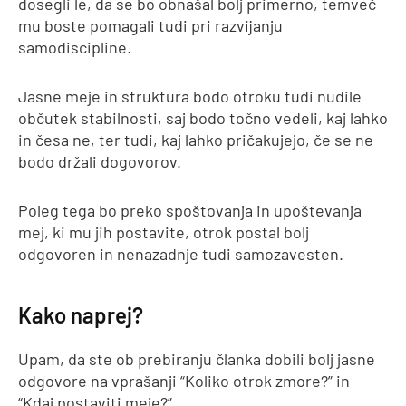
dosegli le, da se bo obnašal bolj primerno, temveč
mu boste pomagali tudi pri razvijanju
samodiscipline.
Jasne meje in struktura bodo otroku tudi nudile
občutek stabilnosti, saj bodo točno vedeli, kaj lahko
in česa ne, ter tudi, kaj lahko pričakujejo, če se ne
bodo držali dogovorov.
Poleg tega bo preko spoštovanja in upoštevanja
mej, ki mu jih postavite, otrok postal bolj
odgovoren in nenazadnje tudi samozavesten.
Kako naprej?
Upam, da ste ob prebiranju članka dobili bolj jasne
odgovore na vprašanji “Koliko otrok zmore?” in
“Kdaj postaviti meje?”